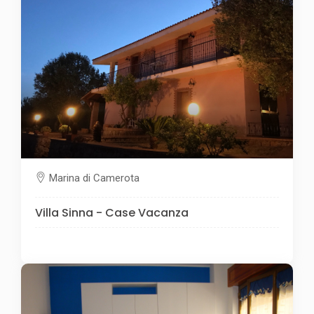
Marina di Camerota
Villa Sinna - Case Vacanza