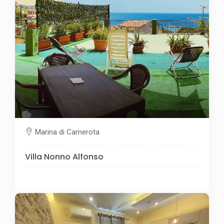
Marina di Camerota
Villa Nonno Alfonso