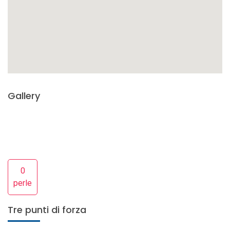
Gallery
0
perle
Tre punti di forza