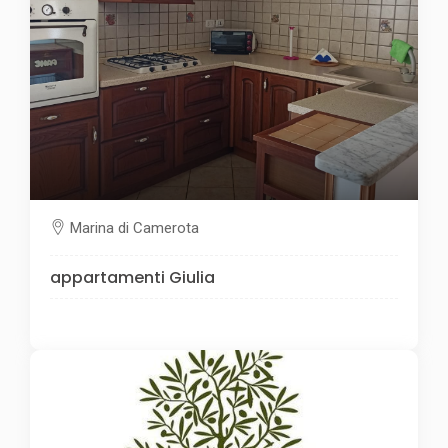
Marina di Camerota
appartamenti Giulia