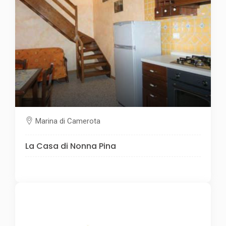
Marina di Camerota
La Casa di Nonna Pina