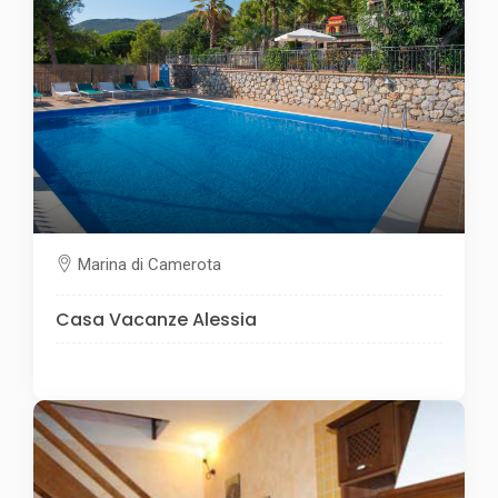
Marina di Camerota
Casa Vacanze Alessia