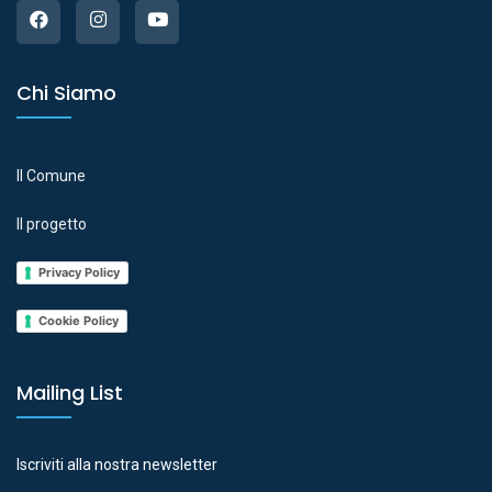
Chi Siamo
Il Comune
Il progetto
Privacy Policy
Cookie Policy
Mailing List
Iscriviti alla nostra newsletter