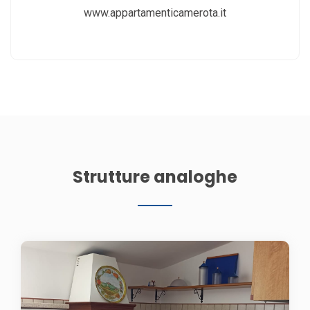
www.appartamenticamerota.it
Strutture analoghe