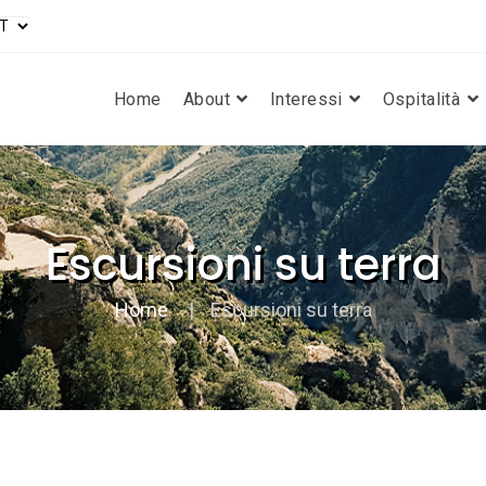
Home
About
Interessi
Ospitalità
Escursioni su terra
Home
Escursioni su terra