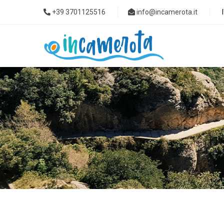
+39 3701125516
info@incamerota.it