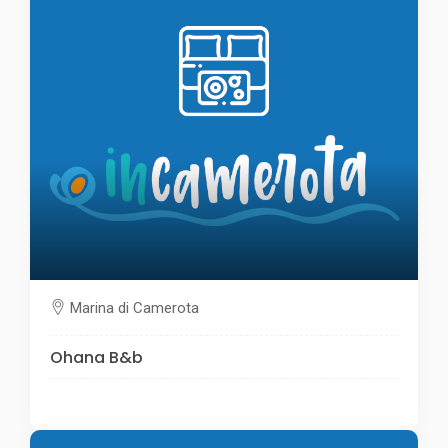
Marina di Camerota
Ohana B&b