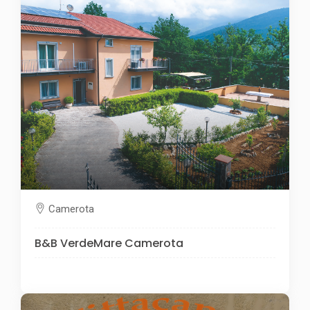
Camerota
B&B VerdeMare Camerota