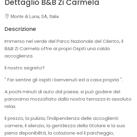
Dettaglio B&B Zì Carmela
Monte di Luna, SA, Italia
Descrizione
Immerso nel verde del Parco Nazionale del Cilento, il
B&B Zi Carmela offre ai propri Ospiti una calda
accoglienza.
Il nostro segreto?
" Far sentire gli ospiti i benvenuti ed a casa propria ".
A pochi minuti di auto dal paese, si può godere del
panorama mozzafiato dalla nostra terrazza in assoluto
relax.
Il prezzo, la pulizia, l'indipendenza delle accoglienti
camere, il silenzio, la gentilezza della titolare e la sua
piena disponibilità, la colazione ed il parcheggio,