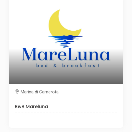
Marina di Camerota
B&B Mareluna