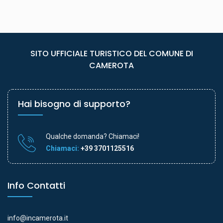
SITO UFFICIALE TURISTICO DEL COMUNE DI
CAMEROTA
Hai bisogno di supporto?
Qualche domanda? Chiamaci!
Chiamaci:
+39 3701125516
Info Contatti
info@incamerota.it