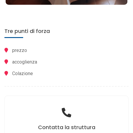
Tre punti di forza
prezzo
accoglienza
Colazione
Contatta
la struttura