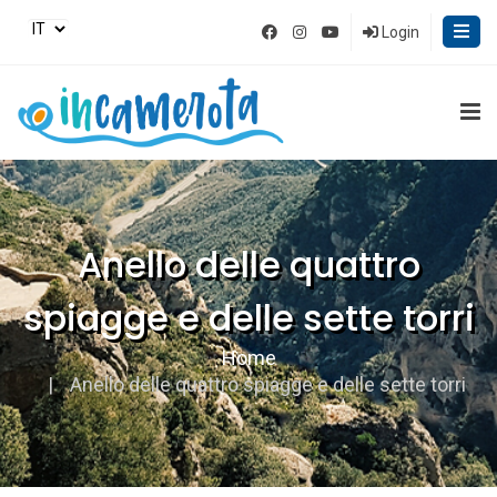
Login
Anello delle quattro
spiagge e delle sette torri
Home
Anello delle quattro spiagge e delle sette torri